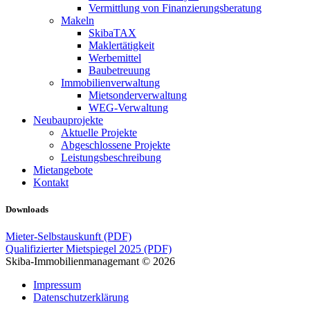
Vermittlung von Finanzierungsberatung
Makeln
SkibaTAX
Maklertätigkeit
Werbemittel
Baubetreuung
Immobilienverwaltung
Mietsonderverwaltung
WEG-Verwaltung
Neubauprojekte
Aktuelle Projekte
Abgeschlossene Projekte
Leistungsbeschreibung
Mietangebote
Kontakt
Downloads
Mieter-Selbstauskunft (PDF)
Qualifizierter Mietspiegel 2025 (PDF)
Skiba-Immobilienmanagemant © 2026
Impressum
Datenschutzerklärung