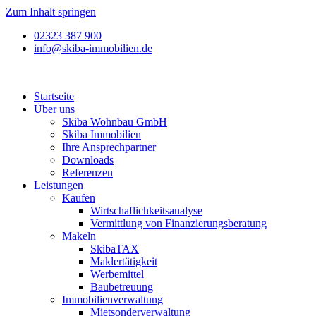
Zum Inhalt springen
02323 387 900
info@skiba-immobilien.de
Startseite
Über uns
Skiba Wohnbau GmbH
Skiba Immobilien
Ihre Ansprechpartner
Downloads
Referenzen
Leistungen
Kaufen
Wirtschaflichkeitsanalyse
Vermittlung von Finanzierungsberatung
Makeln
SkibaTAX
Maklertätigkeit
Werbemittel
Baubetreuung
Immobilienverwaltung
Mietsonderverwaltung