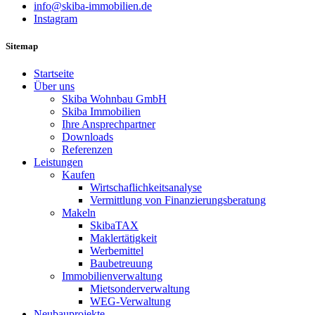
info@skiba-immobilien.de
Instagram
Sitemap
Startseite
Über uns
Skiba Wohnbau GmbH
Skiba Immobilien
Ihre Ansprechpartner
Downloads
Referenzen
Leistungen
Kaufen
Wirtschaflichkeitsanalyse
Vermittlung von Finanzierungsberatung
Makeln
SkibaTAX
Maklertätigkeit
Werbemittel
Baubetreuung
Immobilienverwaltung
Mietsonderverwaltung
WEG-Verwaltung
Neubauprojekte