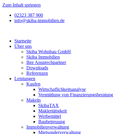
Zum Inhalt springen
02323 387 900
info@skiba-immobilien.de
Startseite
Über uns
Skiba Wohnbau GmbH
Skiba Immobilien
Ihre Ansprechpartner
Downloads
Referenzen
Leistungen
Kaufen
Wirtschaflichkeitsanalyse
Vermittlung von Finanzierungsberatung
Makeln
SkibaTAX
Maklertätigkeit
Werbemittel
Baubetreuung
Immobilienverwaltung
Mietsonderverwaltung