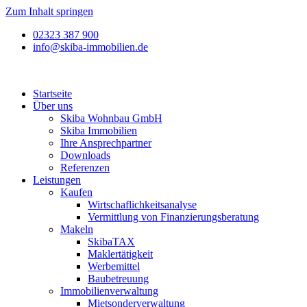
Zum Inhalt springen
02323 387 900
info@skiba-immobilien.de
Startseite
Über uns
Skiba Wohnbau GmbH
Skiba Immobilien
Ihre Ansprechpartner
Downloads
Referenzen
Leistungen
Kaufen
Wirtschaflichkeitsanalyse
Vermittlung von Finanzierungsberatung
Makeln
SkibaTAX
Maklertätigkeit
Werbemittel
Baubetreuung
Immobilienverwaltung
Mietsonderverwaltung