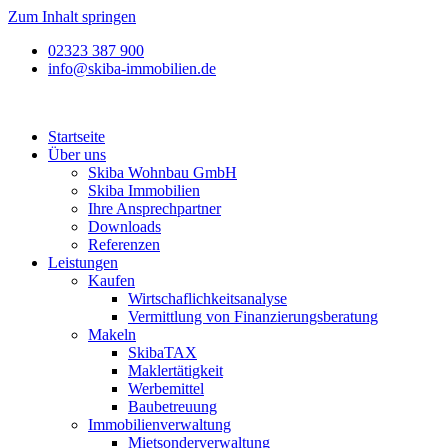
Zum Inhalt springen
02323 387 900
info@skiba-immobilien.de
Startseite
Über uns
Skiba Wohnbau GmbH
Skiba Immobilien
Ihre Ansprechpartner
Downloads
Referenzen
Leistungen
Kaufen
Wirtschaflichkeitsanalyse
Vermittlung von Finanzierungsberatung
Makeln
SkibaTAX
Maklertätigkeit
Werbemittel
Baubetreuung
Immobilienverwaltung
Mietsonderverwaltung