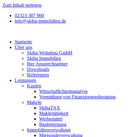
Zum Inhalt springen
02323 387 900
info@skiba-immobilien.de
Startseite
Über uns
Skiba Wohnbau GmbH
Skiba Immobilien
Ihre Ansprechpartner
Downloads
Referenzen
Leistungen
Kaufen
Wirtschaflichkeitsanalyse
Vermittlung von Finanzierungsberatung
Makeln
SkibaTAX
Maklertätigkeit
Werbemittel
Baubetreuung
Immobilienverwaltung
Mietsonderverwaltung